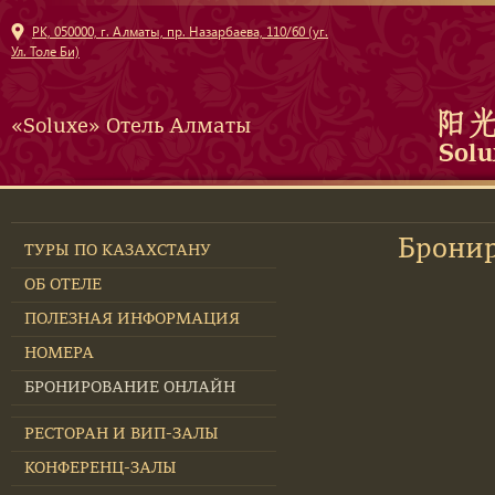
РК, 050000, г. Алматы, пр. Назарбаева, 110/60 (уг.
Ул. Толе Би)
«Soluxe» Отель Алматы
Брони
ТУРЫ ПО КАЗАХСТАНУ
ОБ ОТЕЛЕ
ПОЛЕЗНАЯ ИНФОРМАЦИЯ
НОМЕРА
БРОНИРОВАНИЕ ОНЛАЙН
РЕСТОРАН И ВИП-ЗАЛЫ
КОНФЕРЕНЦ-ЗАЛЫ